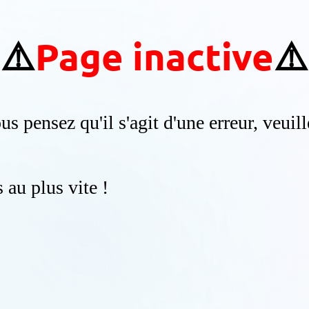
⚠️
Page inactive
⚠️
us pensez qu'il s'agit d'une erreur, veuil
au plus vite !